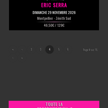
ERIC SERRA
DIMANCHE 29 NOVEMBRE 2026
Montpellier
- Zénith Sud
46,50€ / 129€
«
‹
2
3
4
5
6
Page 4 sur 15
›
»
TOUTE LA