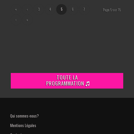
«
‹
3
4
5
6
7
Page 5 sur 15
›
»
TOUTE LA
PROGRAMMATION
Qui sommes-nous?
Mentions Légales