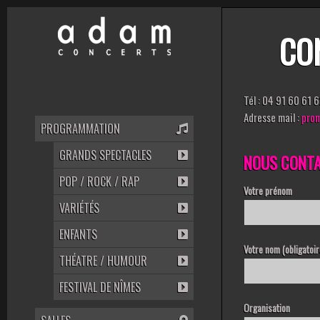
CO
Tél : 04 91 60 61 
Adresse mail :
pro
PROGRAMMATION
GRANDS SPECTACLES
NOUS CONT
POP / ROCK / RAP
Votre prénom
VARIÉTÉS
ENFANTS
Votre nom (obligatoir
THÉATRE / HUMOUR
FESTIVAL DE NÎMES
Organisation