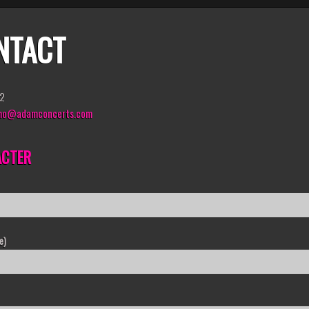
NTACT
62
mo@adamconcerts.com
ACTER
e)