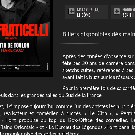
Marseille (13)
Montpel
LE DÔME
ZÉNITH
Billets disponibles dès main
Après des années d’absence sur
fête ses 30 ans de carrière dan
sketchs cultes, références à ses 
ayant fait le buzz sur les réseaux
Pour la première fois de sa carrièr
uis dans les grandes salles du Sud de la France.
t, il s’impose aujourd’hui comme l’un des artistes les plus p
r, réalisateur et comédien à succès. « Le Clan », « Permi
e » l’ont propulsé au top du Box-Office des comédies. Le
 Plaine Orientale » et « Le Bureau des Légendes » l’ont par a
 premier plan des séries policières.