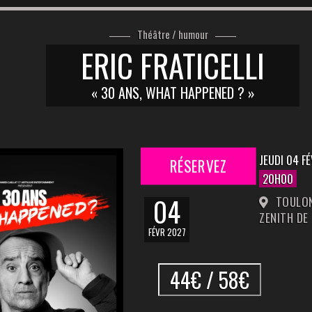
Théâtre / humour
ERIC FRATICELLI
« 30 ANS, WHAT HAPPENED ? »
JEUDI 04 F
RÉSERVEZ
20H00
04
TOULON
ZENITH DE
FÉVR 2027
44€ / 58€