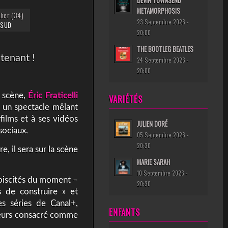
DEVIN TOWNSEND
METAMORPHOSIS
lier (34)
23 Septembre 2026 -
 SUD
20:00
THE BOOTLEG BEATLES
tenant !
24 Septembre 2026 -
20:00
 scène,
Éric Fraticelli
VARIÉTÉS
s un spectacle mêlant
films et à ses vidéos
JULIEN DORÉ
 sociaux.
05 Septembre 2026 -
20:30
e, il sera sur la scène
MARIE SARAH
10 Septembre 2026 -
lébiscités du moment –
20:30
s de construire » et
s séries de Canal+,
ENFANTS
illeurs consacré comme