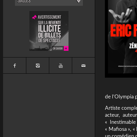
SALLES
de l’Olympia p
Artiste comple
acteur, auteu
« Inestimabl
« Mafiosa », «
un comédien de