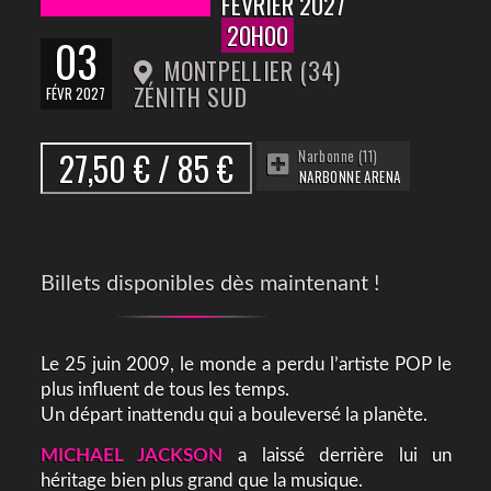
FÉVRIER 2027
20H00
03
MONTPELLIER (34)
ZÉNITH SUD
FÉVR 2027
27,50 € / 85 €
Narbonne (11)
NARBONNE ARENA
Billets disponibles dès maintenant !
Le 25 juin 2009, le monde a perdu l’artiste POP le
plus influent de tous les temps.
Un départ inattendu qui a bouleversé la planète.
MICHAEL JACKSON
a laissé derrière lui un
héritage bien plus grand que la musique.