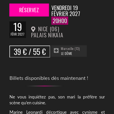
VENDREDI 19
RÉSERVEZ
FÉVRIER 2027
20H00
19
NICE (06)
PALAIS NIKAIA
FÉVR 2027
39 € / 55 €
Marseille (13)
LE DÔME
Billets disponibles dès maintenant !
Ne vous inquiétez pas, son mari la préfère sur
scène qu’en cuisine.
Marine Leonardi décortique avec cynisme et