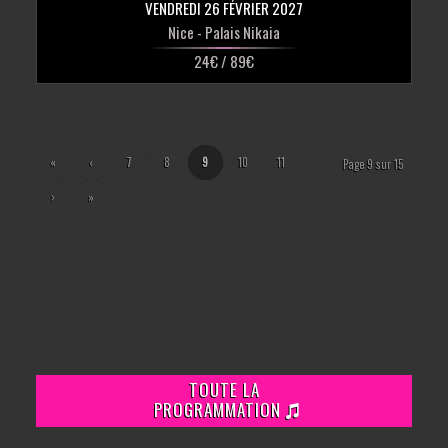
VENDREDI 26 FÉVRIER 2027
Nice
- Palais Nikaia
24€ / 89€
«
‹
7
8
9
10
11
Page 9 sur 15
›
»
TOUTE LA
PROGRAMMATION