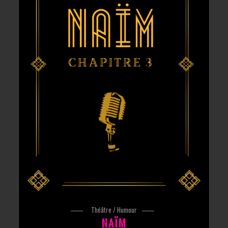
Théâtre / Humour
NAÏM