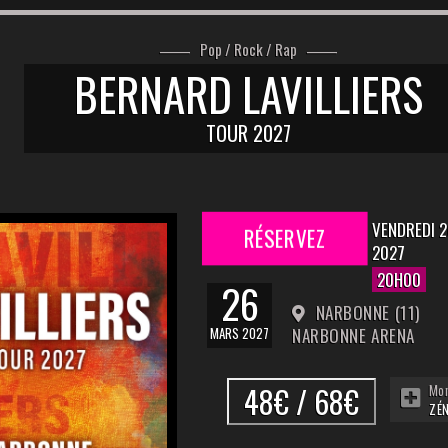
Pop / Rock / Rap
BERNARD LAVILLIERS
TOUR 2027
VENDREDI 
RÉSERVEZ
2027
20H00
26
NARBONNE (11)
MARS 2027
NARBONNE ARENA
48€ / 68€
Mon
ZÉ