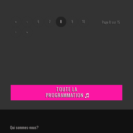
«
‹
6
7
8
9
10
Page 8 sur 15
›
»
TOUTE LA
PROGRAMMATION
Qui sommes-nous?