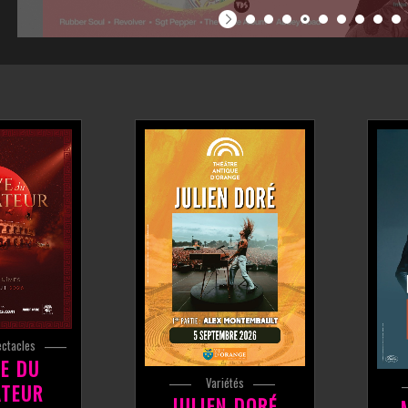
ectacles
VE DU
Variétés
ATEUR
JULIEN DORÉ