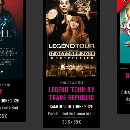
G
Non Classifié(e)
k / Rap
LEGEND TOUR BY
J'
DIMA
TRADE REPUBLIC
Mo
TOBRE 2026
SAMEDI 17 OCTOBRE 2026
 Zénith Sud
Pérols
- Sud de France Arena
 65 €
30 € / 69 €