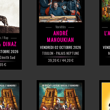
Variétés
ANDRÉ
L'
k / Rap
MANOUKIAN
& DINAZ
VENDREDI 02 OCTOBRE 2026
VEND
CTOBRE 2026
TOULON
- PALAIS NEPTUNE
M
 Zénith Sud
39,20 € / 44,20 €
 65 €