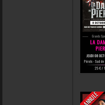
Grands Sp
LA DA
PIE
JEUDI 08 OC
Pérols
- Sud de
25 € / 
ANNULÉ