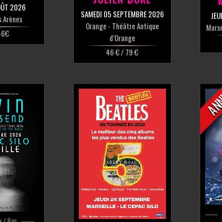
OÛT 2026
SAMEDI 05 SEPTEMBRE 2026
JEU
s Arènes
Orange
- Théâtre Antique
Marse
46€
d’Orange
46 € / 79 €
AN
k / Rap