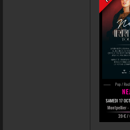
Pop / Roc
NE
SAMEDI 17 OC
Montpellier
-
39 € /