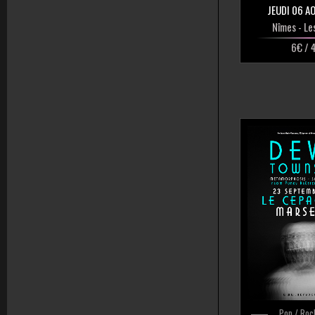
JEUDI 06 A
Nîmes
- Le
6€ / 
Pop / Roc