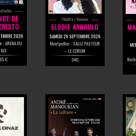
ectacles
NDE DE
Théâtre / Humour
CRISTO
ELODIE ARNOULD
MA
TEMBRE 2026
SAMEDI 26 SEPTEMBRE 2026
e
- ARENA DU
Montpellier
- SALLE PASTEUR
ME
’AIX
– LE CORUM
 85 €
Narb
34€