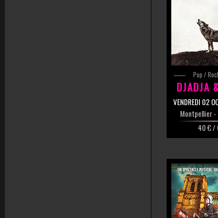
Pop / Roc
DJADJA 
VENDREDI 02 O
Montpellier
-
40 € /