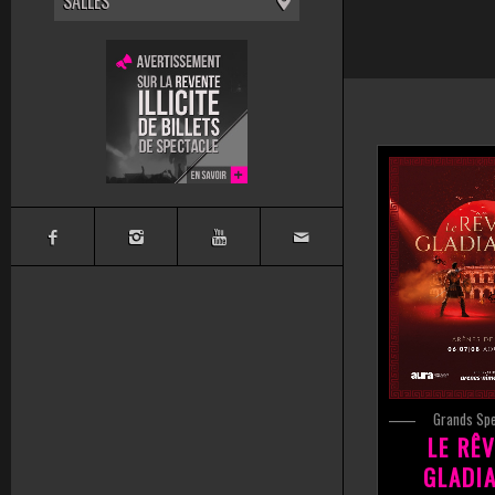
SALLES
Grands Sp
LE RÊ
GLADI