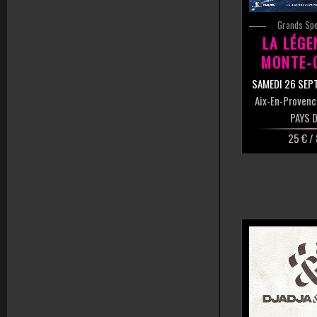
Grands Sp
LA LÉGE
MONTE-
SAMEDI 26 SEP
Aix-En-Provenc
PAYS D
25 € /