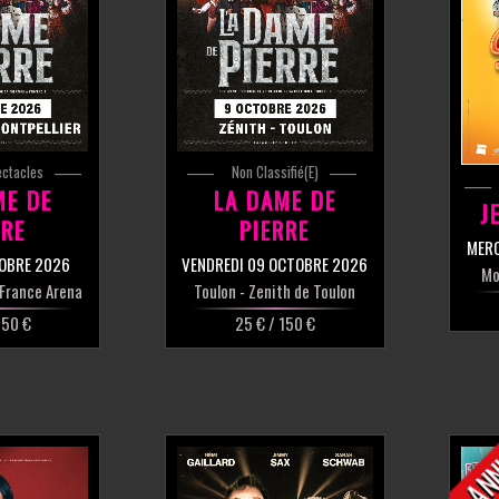
ectacles
Non Classifié(e)
ME DE
LA DAME DE
J
RRE
PIERRE
MERC
TOBRE 2026
VENDREDI 09 OCTOBRE 2026
Mo
 France Arena
Toulon
- Zenith de Toulon
150 €
25 € / 150 €
AN