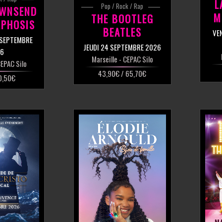
L
Pop / Rock / Rap
OWNSEND
M
THE BOOTLEG
PHOSIS
BEATLES
VE
 SEPTEMBRE
JEUDI 24 SEPTEMBRE 2026
6
Marseille
- CEPAC Silo
EPAC Silo
43,90€ / 65,70€
0,50€