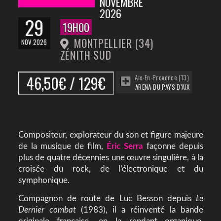
NOVEMBRE
2026
29
19H00
MONTPELLIER (34)
NOV 2026
ZÉNITH SUD
46,50€ / 129€
Aix-En-Provence (13)
ARENA DU PAYS D’AIX
Compositeur, explorateur du son et figure majeure
de la musique de film,
Éric Serra
façonne depuis
plus de quatre décennies une œuvre singulière, à la
croisée du rock, de l’électronique et du
symphonique.
Compagnon de route de Luc Besson depuis
Le
Dernier combat
(1983), il a réinventé la bande