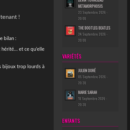
DEVIN TOWNSEND
METAMORPHOSIS
23 Septembre 2026 -
tenant !
20:00
THE BOOTLEG BEATLES
24 Septembre 2026 -
le bilan :
20:00
 hérité… et ce qu’elle
VARIÉTÉS
 bijoux trop lourds à
JULIEN DORÉ
05 Septembre 2026 -
20:30
MARIE SARAH
10 Septembre 2026 -
20:30
ENFANTS