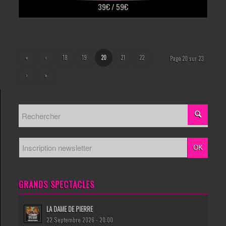
39€ / 59€
«
‹
18
19
20
21
22
Page 20 sur 23
›
»
GRANDS SPECTACLES
LA DAME DE PIERRE
22 Septembre 2026 - 20:00