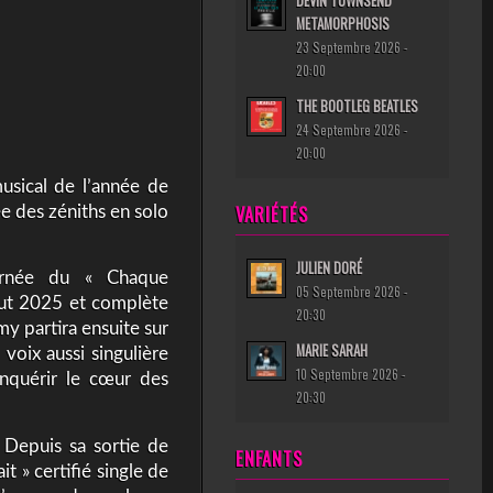
DEVIN TOWNSEND
METAMORPHOSIS
23 Septembre 2026 -
20:00
THE BOOTLEG BEATLES
24 Septembre 2026 -
20:00
usical de l’année de
VARIÉTÉS
e des zéniths en solo
JULIEN DORÉ
rnée du « Chaque
05 Septembre 2026 -
ut 2025 et complète
20:30
my partira ensuite sur
MARIE SARAH
 voix aussi singulière
10 Septembre 2026 -
onquérir le cœur des
20:30
 Depuis sa sortie de
ENFANTS
t » certifié single de