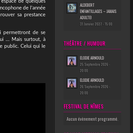
l’espace de quelques
ALDEBERT
rancophone de l’année
ENFANTILLAGES – JAMAIS
prouver sa prestance
ADULTE!
31 Janvier 2027 - 15:00
i permettront de se
ui … Mais surtout, à
THÉÂTRE / HUMOUR
 public. Celui qui le
ELODIE ARNOULD
25 Septembre 2026 -
20:00
ELODIE ARNOULD
26 Septembre 2026 -
20:00
FESTIVAL DE NÎMES
Aucun évènement programmé.