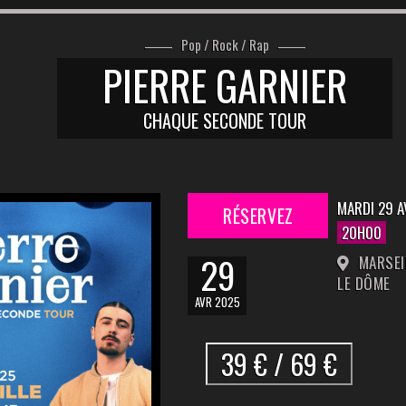
Pop / Rock / Rap
PIERRE GARNIER
CHAQUE SECONDE TOUR
MARDI 29 A
RÉSERVEZ
20H00
29
MARSEIL
LE DÔME
AVR 2025
39 € / 69 €