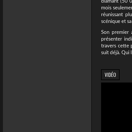
diamant (50 0
mois seulemen
réunissant pl
scénique et sa
Son premier 
présenter ind
travers cette 
suit déjà. Qui 