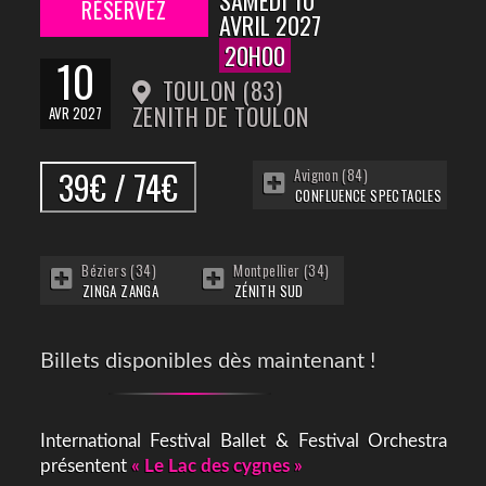
RÉSERVEZ
AVRIL 2027
20H00
10
TOULON (83)
ZENITH DE TOULON
AVR 2027
39€ / 74€
Avignon (84)
CONFLUENCE SPECTACLES
Béziers (34)
Montpellier (34)
ZINGA ZANGA
ZÉNITH SUD
Billets disponibles dès maintenant !
International Festival Ballet & Festival Orchestra
présentent
« Le Lac des cygnes »