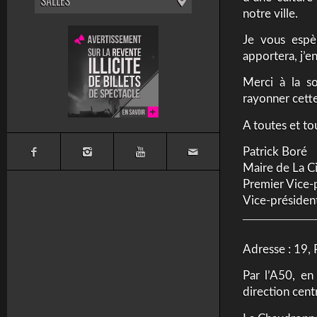
SALLES
notre ville.
Je vous espè
apportera, j’e
Merci à la s
rayonner cette
A toutes et to
Patrick Boré
Maire de La C
Premier Vice-
Vice-présiden
Adresse : 19,
Par l’A50, en
direction centr