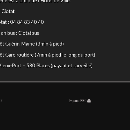
ie est à 1min de l’Hôtel de Ville.
a Ciotat
otat : 04 84 83 40 40
 en bus : Ciotatbus
êt Guérin-Mairie (3min à pied)
êt Gare routière (7min à pied le long du port)
Vieux-Port – 580 Places (payant et surveillé)
s?
Espace PRO