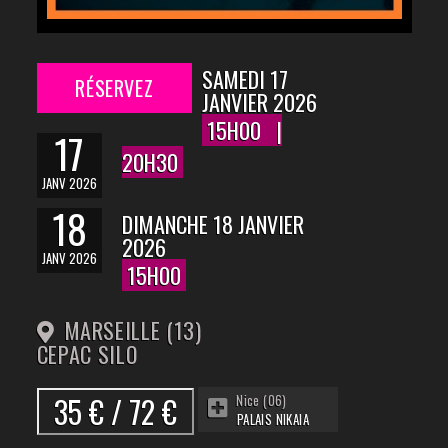
SAMEDI 17
RÉSERVEZ
JANVIER 2026
15H00
|
17
20H30
JANV 2026
18
DIMANCHE 18 JANVIER
2026
JANV 2026
15H00
MARSEILLE (13)
CEPAC SILO
35 € / 72 €
Nice (06)
PALAIS NIKAIA